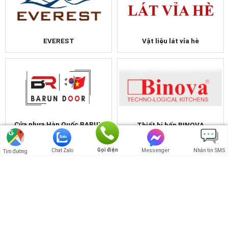
EVEREST
Vật liệu lát vỉa hè
Cửa nhựa Hàn Quốc BARUN
Thiết bị bếp BINOVA
Gọi điện
Chat Zalo
Messenger
Nhắn tin SMS
Tìm đường
Các sản phẩm Rapido
Cửa nhựa ATB Door