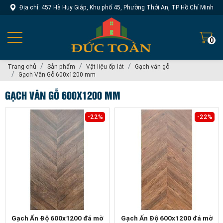
Địa chỉ: 457 Hà Huy Giáp, Khu phố 45, Phường Thới An, TP Hồ Chí Minh
0
Trang chủ
Sản phẩm
Vật liệu ốp lát
Gạch vân gỗ
Gạch Vân Gỗ 600x1200 mm
GẠCH VÂN GỖ 600X1200 MM
-22%
-22%
Gạch Ấn Độ 600x1200 đá mờ
Gạch Ấn Độ 600x1200 đá mờ