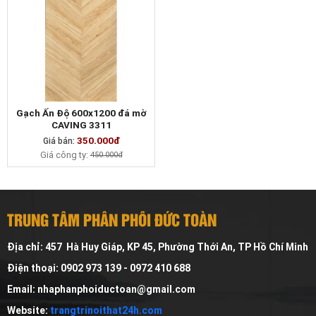
Gạch Ấn Độ 600x1200 đá mờ
CAVING 3311
350.000đ
Giá bán:
MUA NGAY
Giá công ty:
450.000đ
TRUNG TÂM PHÂN PHỐI ĐỨC TOÀN
Địa chỉ: 457 Hà Huy Giáp, KP 45, Phường Thới An, TP Hồ Chí Minh
Điện thoại: 0902 973 139 - 0972 410 688
Email: nhaphanphoiductoan@gmail.com
Website:
trangtrinoithat24h.com