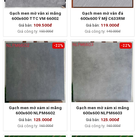
Gạch men mờ vân xi măng
Gạch men mờ vân đá
600x600 TTC VM 66002
600x600 Ý Mỹ C633RM
109.500đ
119.000đ
Giá bán:
MUA NGAY
Giá bán:
MUA NGAY
Giá công ty:
Giá công ty:
150.000đ
140.000đ
-22%
-22%
Gạch men mờ xám xi măng
Gạch men mờ xám xi măng
600x600 NLPM6602
600x600 NLPM6603
125.000đ
125.000đ
Giá bán:
MUA NGAY
Giá bán:
MUA NGAY
Giá công ty:
Giá công ty:
160.000đ
160.000đ