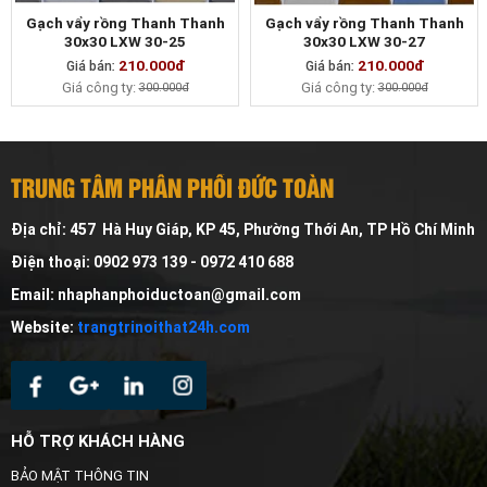
Gạch vẩy rồng Thanh Thanh
Gạch vẩy rồng Thanh Thanh
30x30 LXW 30-25
30x30 LXW 30-27
210.000đ
210.000đ
Giá bán:
MUA NGAY
Giá bán:
MUA NGAY
Giá công ty:
Giá công ty:
300.000đ
300.000đ
TRUNG TÂM PHÂN PHỐI ĐỨC TOÀN
Địa chỉ: 457 Hà Huy Giáp, KP 45, Phường Thới An, TP Hồ Chí Minh
Điện thoại: 0902 973 139 - 0972 410 688
Email: nhaphanphoiductoan@gmail.com
Website:
trangtrinoithat24h.com
HỖ TRỢ KHÁCH HÀNG
BẢO MẬT THÔNG TIN