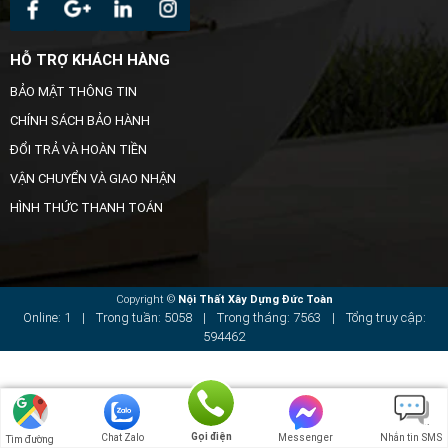
HỖ TRỢ KHÁCH HÀNG
BẢO MẬT THÔNG TIN
CHÍNH SÁCH BẢO HÀNH
ĐỔI TRẢ VÀ HOÀN TIỀN
VẬN CHUYỂN VÀ GIAO NHẬN
HÌNH THỨC THANH TOÁN
Copyright ©
Nội Thất Xây Dựng Đức Toàn
Online: 1
|
Trong tuần: 5058
|
Trong tháng: 7563
|
Tổng truy cập:
594462
Gọi điện
Chat Zalo
Messenger
Nhắn tin SMS
Tìm đường