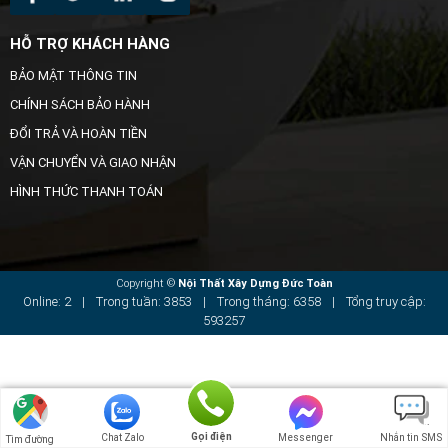
HỖ TRỢ KHÁCH HÀNG
BẢO MẬT THÔNG TIN
CHÍNH SÁCH BẢO HÀNH
ĐỔI TRẢ VÀ HOÀN TIỀN
VẬN CHUYỂN VÀ GIAO NHẬN
HÌNH THỨC THANH TOÁN
Copyright ©
Nội Thất Xây Dựng Đức Toàn
Online: 2
|
Trong tuần: 3853
|
Trong tháng: 6358
|
Tổng truy cập:
593257
Gọi điện
Chat Zalo
Messenger
Nhắn tin SMS
Tìm đường