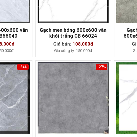
600x600 vân
Gạch men bóng 600x600 vân
Gạc
ói trắng FB66040
khói trắng CB 66024
600x
AY
MUA NGAY
8.000đ
Giá bán:
108.000đ
Gi
50.000đ
Giá công ty:
150.000đ
Gi
-24%
-27%