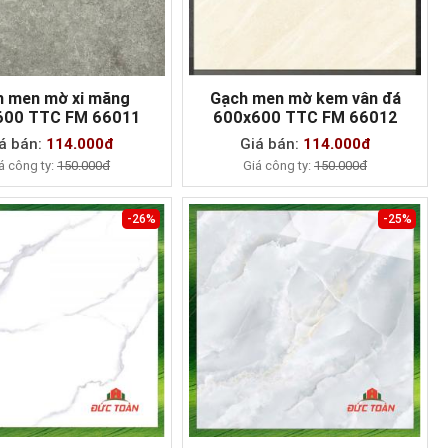
h men mờ xi măng
Gạch men mờ kem vân đá
600 TTC FM 66011
600x600 TTC FM 66012
MUA NGAY
MUA NGAY
á bán:
114.000đ
Giá bán:
114.000đ
á công ty:
150.000đ
Giá công ty:
150.000đ
-26%
-25%