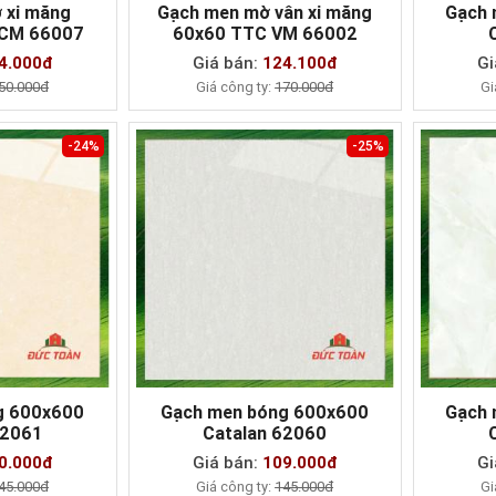
 xi măng
Gạch men mờ vân xi măng
Gạch 
 CM 66007
60x60 TTC VM 66002
AY
MUA NGAY
4.000đ
Giá bán:
124.100đ
Gi
50.000đ
Giá công ty:
170.000đ
Gi
-24%
-25%
g 600x600
Gạch men bóng 600x600
Gạch 
62061
Catalan 62060
AY
MUA NGAY
0.000đ
Giá bán:
109.000đ
Gi
45.000đ
Giá công ty:
145.000đ
Gi