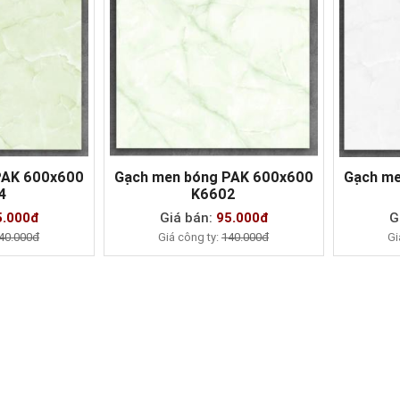
PAK 600x600
Gạch men bóng PAK 600x600
Gạch me
4
K6602
AY
MUA NGAY
5.000đ
Giá bán:
95.000đ
G
40.000đ
Giá công ty:
140.000đ
Gi