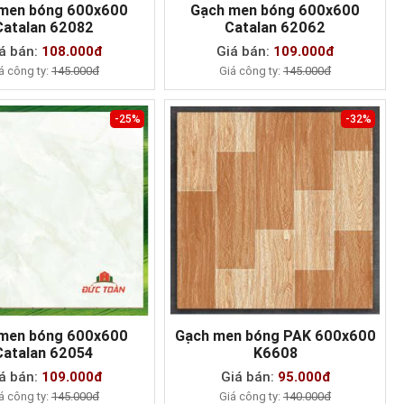
men bóng 600x600
Gạch men bóng 600x600
Catalan 62082
Catalan 62062
MUA NGAY
MUA NGAY
á bán:
108.000đ
Giá bán:
109.000đ
á công ty:
145.000đ
Giá công ty:
145.000đ
-25%
-32%
men bóng 600x600
Gạch men bóng PAK 600x600
Catalan 62054
K6608
MUA NGAY
MUA NGAY
á bán:
109.000đ
Giá bán:
95.000đ
á công ty:
145.000đ
Giá công ty:
140.000đ