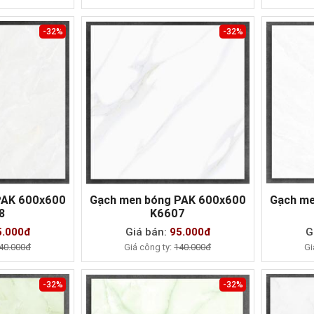
-32%
-32%
PAK 600x600
Gạch men bóng PAK 600x600
Gạch me
8
K6607
AY
MUA NGAY
5.000đ
Giá bán:
95.000đ
G
40.000đ
Giá công ty:
140.000đ
Gi
-32%
-32%