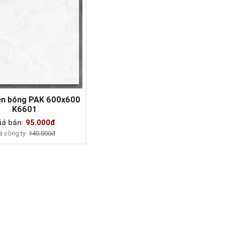
n bóng PAK 600x600
K6601
MUA NGAY
iá bán:
95.000đ
á công ty:
140.000đ