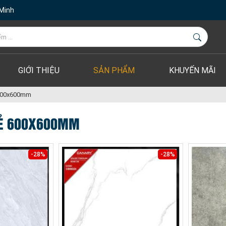
 Minh
GIỚI THIỆU
SẢN PHẨM
KHUYẾN MÃI
 600x600mm
RẺ 600X600MM
-28%
-28%