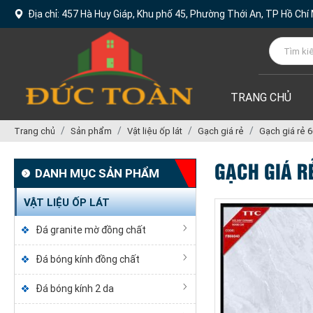
Địa chỉ: 457 Hà Huy Giáp, Khu phố 45, Phường Thới An, TP Hồ Chí
TRANG CHỦ
Trang chủ
Sản phẩm
Vật liệu ốp lát
Gạch giá rẻ
Gạch giá rẻ
GẠCH GIÁ 
DANH MỤC SẢN PHẨM
VẬT LIỆU ỐP LÁT
Đá granite mờ đồng chất
Đá bóng kính đồng chất
Đá bóng kính 2 da