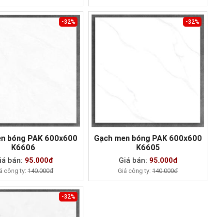
-32%
-32%
n bóng PAK 600x600
Gạch men bóng PAK 600x600
K6606
K6605
MUA NGAY
MUA NGAY
iá bán:
95.000đ
Giá bán:
95.000đ
á công ty:
140.000đ
Giá công ty:
140.000đ
-32%