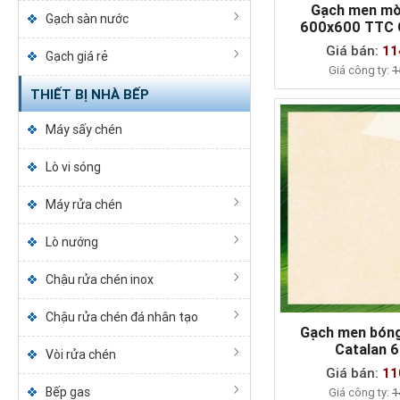
Gạch men mờ
Gạch sàn nước
600x600 TTC
MUA NG
Giá bán:
11
Gạch giá rẻ
Giá công ty:
1
THIẾT BỊ NHÀ BẾP
Máy sấy chén
Lò vi sóng
Máy rửa chén
Lò nướng
Chậu rửa chén inox
Chậu rửa chén đá nhân tạo
Gạch men bón
Catalan 
Vòi rửa chén
MUA NG
Giá bán:
11
Bếp gas
Giá công ty:
1