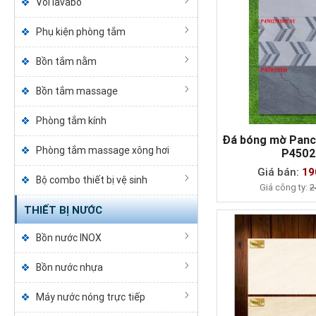
Vòi lavabo
Phụ kiện phòng tắm
Bồn tắm nằm
Bồn tắm massage
Phòng tắm kính
Đá bóng mờ Panc
Phòng tắm massage xông hơi
P450
MUA NG
Giá bán:
19
Bộ combo thiết bị vệ sinh
Giá công ty:
2
THIẾT BỊ NƯỚC
Bồn nước INOX
Bồn nước nhựa
Máy nước nóng trực tiếp