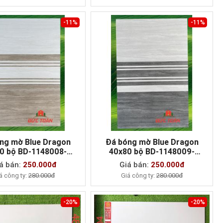
-11%
-11%
ng mờ Blue Dragon
Đá bóng mờ Blue Dragon
0 bộ BD-1148008-
40x80 bộ BD-1148009-
MUA NGAY
MUA NGAY
18007-011806
118010-0118011
á bán:
250.000đ
Giá bán:
250.000đ
á công ty:
280.000đ
Giá công ty:
280.000đ
-20%
-20%