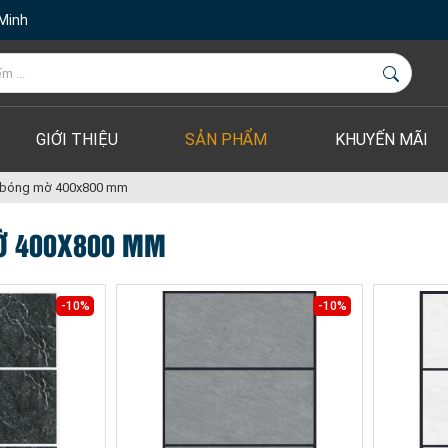
 Minh
GIỚI THIỆU
SẢN PHẨM
KHUYẾN MÃI
 bóng mờ 400x800 mm
Ờ 400X800 MM
-10%
-10%