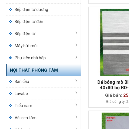
Bếp điện từ dương
Bếp điện từ đơn
Bếp điện từ
Máy hút mùi
Phụ kiện nhà bếp
NỘI THẤT PHÒNG TẮM
Bàn cầu
Đá bóng mờ Bl
40x80 bộ BD
MUA NG
Lavabo
Giá bán:
25
Giá công ty:
2
Tiểu nam
Vòi sen tắm