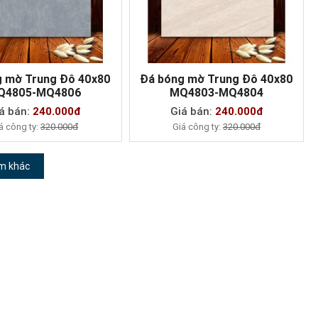
g mờ Trung Đô 40x80
Đá bóng mờ Trung Đô 40x80
Q4805-MQ4806
MQ4803-MQ4804
MUA NGAY
MUA NGAY
á bán:
240.000đ
Giá bán:
240.000đ
á công ty:
320.000đ
Giá công ty:
320.000đ
m khác