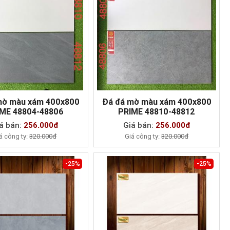
mờ màu xám 400x800
Đá đá mờ màu xám 400x800
ME 48804-48806
PRIME 48810-48812
MUA NGAY
MUA NGAY
á bán:
256.000đ
Giá bán:
256.000đ
á công ty:
320.000đ
Giá công ty:
320.000đ
-25%
-25%