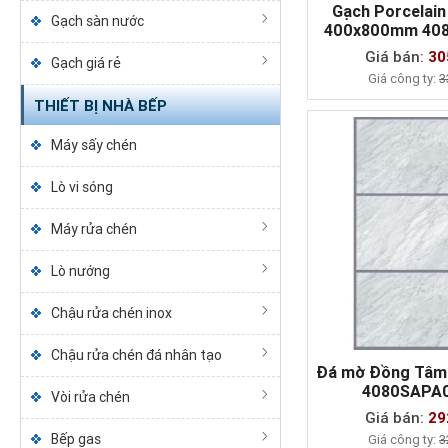
Gạch Porcelai
Gạch sàn nước
400x800mm 40
MUA NG
H+
Giá bán:
30
Gạch giá rẻ
Giá công ty:
3
THIẾT BỊ NHÀ BẾP
Máy sấy chén
Lò vi sóng
Máy rửa chén
Lò nướng
Chậu rửa chén inox
Chậu rửa chén đá nhân tạo
Đá mờ Đồng Tâ
4080SAPA
Vòi rửa chén
MUA NG
Giá bán:
29
Bếp gas
Giá công ty:
3