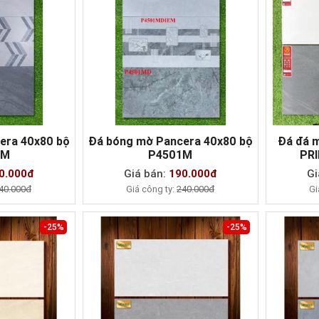
era 40x80 bộ
Đá bóng mờ Pancera 40x80 bộ
Đá đá 
2M
P4501M
PRI
AY
MUA NGAY
0.000đ
Giá bán:
190.000đ
Gi
40.000đ
Giá công ty:
240.000đ
Gi
-25%
-25%