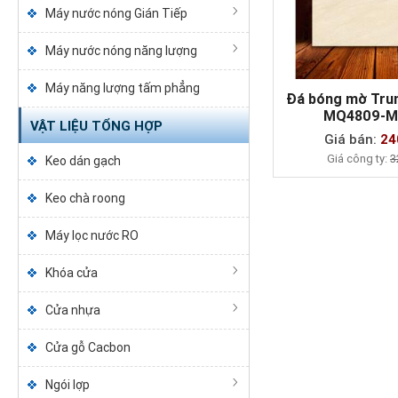
Máy nước nóng Gián Tiếp
Máy nước nóng năng lượng
Máy năng lượng tấm phẳng
Đá bóng mờ Tru
MQ4809-M
VẬT LIỆU TỔNG HỢP
MUA NG
Giá bán:
24
Giá công ty:
3
Keo dán gạch
Keo chà roong
Máy lọc nước RO
Khóa cửa
Cửa nhựa
Cửa gỗ Cacbon
Ngói lợp