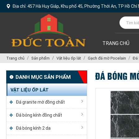
Địa chỉ: 457 Hà Huy Giáp, Khu phố 45, Phường Thới An, TP Hồ Chí
TRANG CHỦ
Trang chủ
Sản phẩm
Vật liệu ốp lát
Gạch đá mờ Pocelain
Đá
ĐÁ BÓNG M
DANH MỤC SẢN PHẨM
VẬT LIỆU ỐP LÁT
Đá granite mờ đồng chất
Đá bóng kính đồng chất
Đá bóng kính 2 da