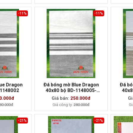
-11%
-11%
ue Dragon
Đá bóng mờ Blue Dragon
Đá bó
-1148002
40x80 bộ BD-1148005-
40x8
AY
MUA NGAY
118004-011803
1
0.000đ
Giá bán:
250.000đ
Gi
80.000đ
Giá công ty:
280.000đ
Gi
-21%
-21%