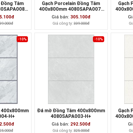
n Đồng Tâm
Gạch Porcelain Đồng Tâm
Gạch 
80SAPA008-
400x800mm 4080SAPA007-
400x80
AY
MUA NGAY
H+
5.100đ
Giá bán:
305.100đ
Gi
39.000đ
Giá công ty:
339.000đ
Gi
-10%
-10%
m 400x800mm
Đá mờ Đồng Tâm 400x800mm
Gạch 
004-H+
4080SAPA003-H+
400x80
AY
MUA NGAY
2.500đ
Giá bán:
292.500đ
Gi
25.000đ
Giá công ty:
325.000đ
Gi