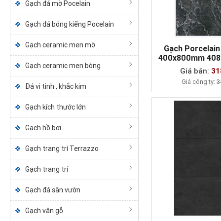
Gạch đá mờ Pocelain
Gạch đá bóng kiếng Pocelain
Gạch ceramic men mờ
Gạch Porcelai
400x800mm 40
MUA NG
Gạch ceramic men bóng
Giá bán:
31
Giá công ty:
3
Đá vi tinh , khắc kim
Gạch kích thước lớn
Gạch hồ bơi
Gạch trang trí Terrazzo
Gạch trang trí
Gạch đá sân vườn
Gạch vân gỗ