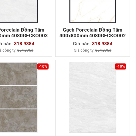
Porcelain Đồng Tâm
Gạch Porcelain Đồng Tâm
0mm 4080GECKO003
400x800mm 4080GECKO002
MUA NGAY
MUA NGAY
á bán:
318.938đ
Giá bán:
318.938đ
á công ty:
354.375đ
Giá công ty:
354.375đ
-10%
-10%