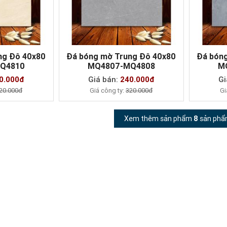
ng Đô 40x80
Đá bóng mờ Trung Đô 40x80
Đá bón
Q4810
MQ4807-MQ4808
M
AY
MUA NGAY
0.000đ
Giá bán:
240.000đ
Gi
20.000đ
Giá công ty:
320.000đ
Gi
Xem thêm sản phẩm
8
sản phẩ