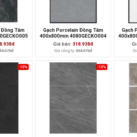
n Đồng Tâm
Gạch Porcelain Đồng Tâm
Gạch 
80GECKO005
400x800mm 4080GECKO004
400x80
AY
MUA NGAY
8.938đ
Giá bán:
318.938đ
Gi
54.375đ
Giá công ty:
354.375đ
Gi
-10%
-10%